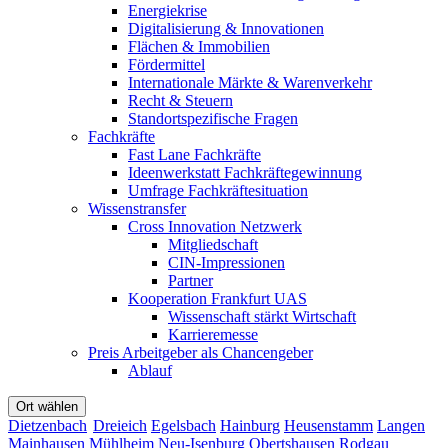
Energiekrise
Digitalisierung & Innovationen
Flächen & Immobilien
Fördermittel
Internationale Märkte & Warenverkehr
Recht & Steuern
Standortspezifische Fragen
Fachkräfte
Fast Lane Fachkräfte
Ideenwerkstatt Fachkräftegewinnung
Umfrage Fachkräftesituation
Wissenstransfer
Cross Innovation Netzwerk
Mitgliedschaft
CIN-Impressionen
Partner
Kooperation Frankfurt UAS
Wissenschaft stärkt Wirtschaft
Karrieremesse
Preis Arbeitgeber als Chancengeber
Ablauf
Ort wählen
Dietzenbach
Dreieich
Egelsbach
Hainburg
Heusenstamm
Langen
Mainhausen
Mühlheim
Neu-Isenburg
Obertshausen
Rodgau