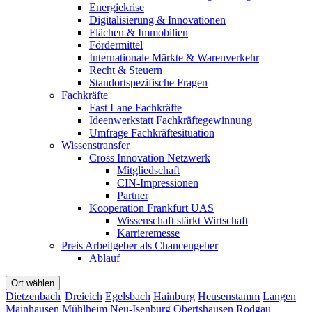
Energiekrise
Digitalisierung & Innovationen
Flächen & Immobilien
Fördermittel
Internationale Märkte & Warenverkehr
Recht & Steuern
Standortspezifische Fragen
Fachkräfte
Fast Lane Fachkräfte
Ideenwerkstatt Fachkräftegewinnung
Umfrage Fachkräftesituation
Wissenstransfer
Cross Innovation Netzwerk
Mitgliedschaft
CIN-Impressionen
Partner
Kooperation Frankfurt UAS
Wissenschaft stärkt Wirtschaft
Karrieremesse
Preis Arbeitgeber als Chancengeber
Ablauf
Ort wählen
Dietzenbach
Dreieich
Egelsbach
Hainburg
Heusenstamm
Langen
Mainhausen
Mühlheim
Neu-Isenburg
Obertshausen
Rodgau