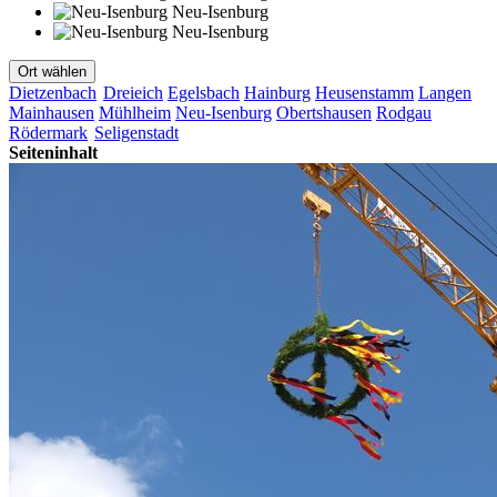
Neu-Isenburg
Neu-Isenburg
Ort wählen
Dietzenbach
Dreieich
Egelsbach
Hainburg
Heusenstamm
Langen
Mainhausen
Mühlheim
Neu-Isenburg
Obertshausen
Rodgau
Rödermark
Seligenstadt
Seiteninhalt