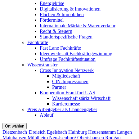
Energiekrise
Digitalisierung & Innovationen
Flächen & Immobilien
Fördermittel
Internationale Märkte & Warenverkehr
Recht & Steuern
Standortspezifische Fragen
Fachkräfte
Fast Lane Fachkräfte
Ideenwerkstatt Fachkräftegewinnung
Umfrage Fachkräftesituation
Wissenstransfer
Cross Innovation Netzwerk
Mitgliedschaft
CIN-Impressionen
Partner
Kooperation Frankfurt UAS
Wissenschaft stärkt Wirtschaft
Karrieremesse
Preis Arbeitgeber als Chancengeber
Ablauf
Ort wählen
Dietzenbach
Dreieich
Egelsbach
Hainburg
Heusenstamm
Langen
Mainhausen
Mühlheim
Neu-Isenburg
Obertshausen
Rodgau