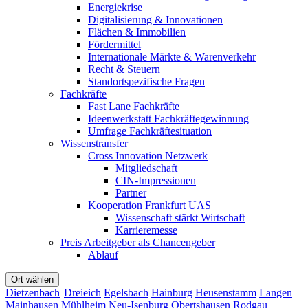
Energiekrise
Digitalisierung & Innovationen
Flächen & Immobilien
Fördermittel
Internationale Märkte & Warenverkehr
Recht & Steuern
Standortspezifische Fragen
Fachkräfte
Fast Lane Fachkräfte
Ideenwerkstatt Fachkräftegewinnung
Umfrage Fachkräftesituation
Wissenstransfer
Cross Innovation Netzwerk
Mitgliedschaft
CIN-Impressionen
Partner
Kooperation Frankfurt UAS
Wissenschaft stärkt Wirtschaft
Karrieremesse
Preis Arbeitgeber als Chancengeber
Ablauf
Ort wählen
Dietzenbach
Dreieich
Egelsbach
Hainburg
Heusenstamm
Langen
Mainhausen
Mühlheim
Neu-Isenburg
Obertshausen
Rodgau