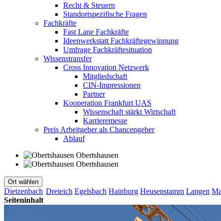
Recht & Steuern
Standortspezifische Fragen
Fachkräfte
Fast Lane Fachkräfte
Ideenwerkstatt Fachkräftegewinnung
Umfrage Fachkräftesituation
Wissenstransfer
Cross Innovation Netzwerk
Mitgliedschaft
CIN-Impressionen
Partner
Kooperation Frankfurt UAS
Wissenschaft stärkt Wirtschaft
Karrieremesse
Preis Arbeitgeber als Chancengeber
Ablauf
Obertshausen
Obertshausen
Ort wählen
Dietzenbach
Dreieich
Egelsbach
Hainburg
Heusenstamm
Langen
Ma
Seiteninhalt