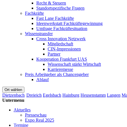
Recht & Steuern
Standortspezifische Fragen
Fachkräfte
Fast Lane Fachkräfte
Ideenwerkstatt Fachkräftegewinnung
Umfrage Fachkräftesituation
Wissenstransfer
Cross Innovation Netzwerk
Mitgliedschaft
CIN-Impressionen
Partner
Kooperation Frankfurt UAS
Wissenschaft stärkt Wirtschaft
Karrieremesse
Preis Arbeitgeber als Chancengeber
Ablauf
Ort wählen
Dietzenbach
Dreieich
Egelsbach
Hainburg
Heusenstamm
Langen
Ma
Untermenu
Aktuelles
Presseschau
Expo Real 2025
Termine